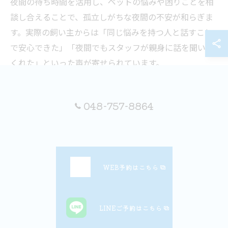
夜間の待ち時間を活用し、ペットの悩みや困りごとを相
談し合えることで、孤立しがちな夜間の不安が和らぎま
す。実際の飼い主からは「同じ悩みを持つ人と話すこと
で安心できた」「夜間でもスタッフが親身に話を聞いて
くれた」といった声が寄せられています。
こうした交流の場は、初心者からベテラン飼い主まで幅
広い層が利用でき、地域全体のペットケア意識向上にも
048-757-8864
つながります。
ただし、夜間は緊急患者も多いため、交流は他の利用者
やスタッフの迷惑にならない範囲で行いましょう。感染
症対策として、マスク着用や距離の確保など、基本的な
WEB予約はこちら
マナーも守ることが大切です。
LINEご予約はこちら
口コミも活用した動物病院比較のポイ