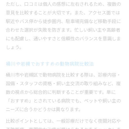
ただし、口コミは個人の感想に左右されるため、複数の
点
意見を比較することが大切です。また、アクセス面では
急な体調不良でも頼れる動物病院の条件
駅近やバス停から徒歩圏内、駐車場完備など移動手段に
動物病院の夜間対応サービスの利用ポイン
合わせた選択が失敗を防ぎます。忙しい飼い主や高齢者
ト
にも配慮し、通いやすさと信頼性のバランスを意識しま
夜間診療がある動物病院で得られる安心感
しょう。
夜間も飼い主交流できる動物病院の魅力
桶川や岩槻でおすすめの動物病院比較法
口コミも活用した動物病院比較のポイント
桶川市や岩槻区で動物病院を比較する際は、診療内容・
動物病院の口コミやレビューの見極め方
設備・スタッフの資格・飼い主交流の取り組みなど、複
口コミで評判の良い動物病院の共通点とは
数の視点から総合的に判断することが重要です。単に
動物病院のランキング活用で失敗しない方
「おすすめ」とされている病院でも、ペットや飼い主の
法
ニーズに合うかどうかは異なります。
実際の利用者の声が動物病院選びの決め手
比較ポイントとしては、一般診療だけでなく夜間対応や
に