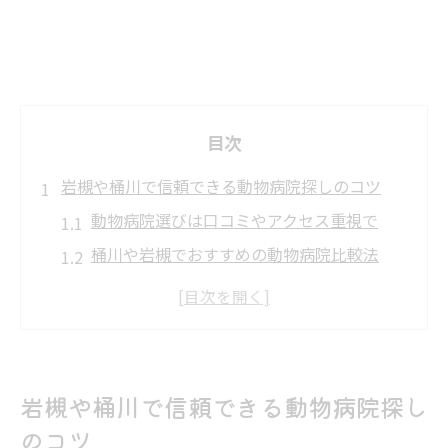
目次
岩槻や桶川で信頼できる動物病院探しのコツ
動物病院選びは口コミやアクセス重視で
桶川や岩槻でおすすめの動物病院比較法
動物病院の評判やランキング活用の注意点
夜間対応や駐車場がある動物病院の探し方
初診でも安心できる動物病院の特徴とは
飼い主交流が深まる動物病院の選び方とは
岩槻や桶川で信頼できる動物病院探し
動物病院で飼い主同士が相談しやすい理由
のコツ