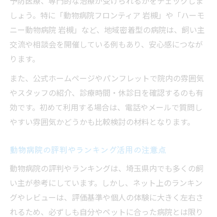
予防医療、専門的な治療が受けられるかをチェックしま
口コミから読み取る動物病院の安心感
しょう。特に「動物病院フロンティア 岩槻」や「ハーモ
地域コミュニティと動物病院の新しいつながり
ニー動物病院 岩槻」など、地域密着型の病院は、飼い主
動物病院が地域コミュニティに果たす役割
交流や相談会を開催している例もあり、安心感につなが
飼い主交流を促進する動物病院の取り組み
ります。
地域と連携した動物病院のサポート事例
また、公式ホームページやパンフレットで院内の雰囲気
動物病院を拠点に広がる飼い主ネットワー
やスタッフの紹介、診療時間・休診日を確認するのも有
ク
効です。初めて利用する場合は、電話やメールで質問し
動物病院の相談会やイベントで新しい出会
やすい雰囲気かどうかも比較検討の材料となります。
い
動物病院の評判やランキング活用の注意点
動物病院の評判やランキングは、埼玉県内でも多くの飼
い主が参考にしています。しかし、ネット上のランキン
グやレビューは、評価基準や個人の体験に大きく左右さ
れるため、必ずしも自分やペットに合った病院とは限り