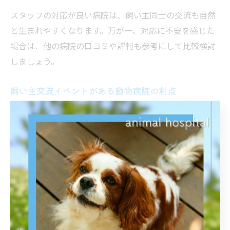
スタッフの対応が良い病院は、飼い主同士の交流も自然
と生まれやすくなります。万が一、対応に不安を感じた
場合は、他の病院の口コミや評判も参考にして比較検討
しましょう。
飼い主交流イベントがある動物病院の利点
飼い主交流イベントを実施している動物病院は、ペット
の健康やしつけについて情報交換できる貴重な場を提供
しています。埼玉県さいたま市岩槻区や桶川市の動物病
院でも、地域密着型のイベントが注目されています。
こうしたイベントでは、獣医師による健康相談会やペッ
トのしつけ教室、季節ごとの交流会などが開催されるこ
とが多いです。これにより、飼い主同士が悩みを共有し
合い、新たな知識や仲間を得ることができます。特に初