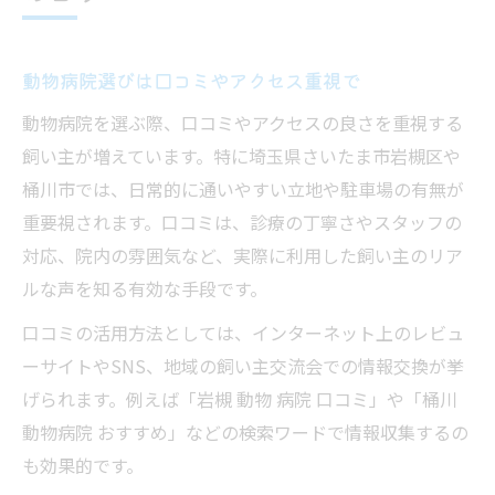
交流が活発な動物病院の見分け方と特徴
口コミから読み取る動物病院の雰囲気とは
動物病院選びは口コミやアクセス重視で
スタッフ対応が良い動物病院で安心感を
動物病院を選ぶ際、口コミやアクセスの良さを重視する
飼い主交流イベントがある動物病院の利点
飼い主が増えています。特に埼玉県さいたま市岩槻区や
安心感を高める動物病院のサポートに注目
桶川市では、日常的に通いやすい立地や駐車場の有無が
動物病院で受けられるサポートの幅を比較
重要視されます。口コミは、診療の丁寧さやスタッフの
日常の相談ができる動物病院の重要性とは
対応、院内の雰囲気など、実際に利用した飼い主のリア
動物病院のトリミングやホテルサービス活
ルな声を知る有効な手段です。
用法
口コミの活用方法としては、インターネット上のレビュ
飼い主向け講座など交流支援のある動物病
ーサイトやSNS、地域の飼い主交流会での情報交換が挙
院
げられます。例えば「岩槻 動物 病院 口コミ」や「桶川
ペット引き取り相談もできる動物病院とは
動物病院 おすすめ」などの検索ワードで情報収集するの
夜間対応の動物病院がもたらす安心な毎日
も効果的です。
夜間も診療可能な動物病院の探し方と注意