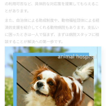
の利用可否など、具体的な対応策を提案してもらえるこ
とがあります。
また、自治体による助成制度や、動物福祉団体による経
済的支援を紹介してくれる動物病院もあります。支払い
に困ったときは一人で悩まず、まずは病院スタッフに相
談することが解決への第一歩です。
動物病院の費用比較で家計管理を強化しよう
動物病院ごとに診療費や手術費、ワクチン接種の料金は
異なるため、複数の病院で費用比較を行うことが家計管
理の強化につながります。特にさいたま市岩槻区や大宮
区では、病院ごとの料金体系やサービス内容に差がある
ため、事前調査が欠かせません。
比較の際は、単純な金額だけでなく、診療内容やアフタ