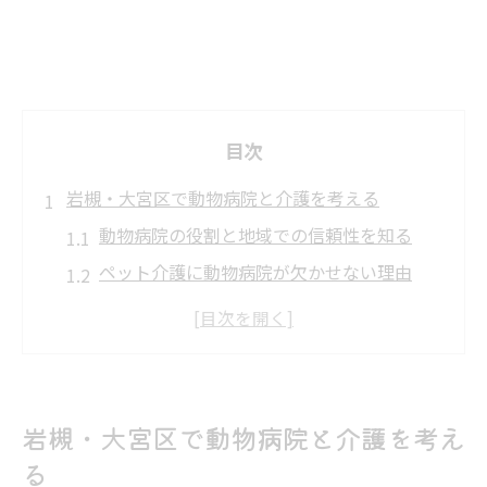
目次
岩槻・大宮区で動物病院と介護を考える
動物病院の役割と地域での信頼性を知る
ペット介護に動物病院が欠かせない理由
動物病院を選ぶ際の安心ポイント解説
動物病院の情報収集で不安を減らす方法
ペットと家族を守る動物病院の基本知識
ペット介護と費用に向き合う動物病院の選び方
岩槻・大宮区で動物病院と介護を考え
動物病院での費用相談が重要な理由とは
る