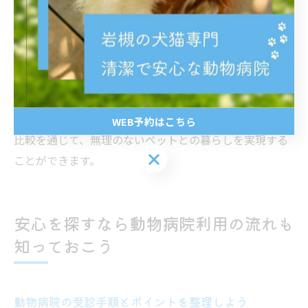
ーケア、相談体制なども確認しましょう。例えば、ワク
チン接種の費用は病院ごとに異なりますが、説明やサポ
ート体制が充実している病院を選ぶことで、安心して通
院できます。
家計への影響を最小限に抑えるためにも、見積もりや説
明書を活用し、納得できる選択を心がけましょう。費用
WEB予約はこちら
比較を通じて、無理のないペットとの暮らしを実現する
WEB予約はこちら
ことができます。
安心を探すなら動物病院利用の流れも
知っておこう
動物病院の受診手順とポイントを整理しよう