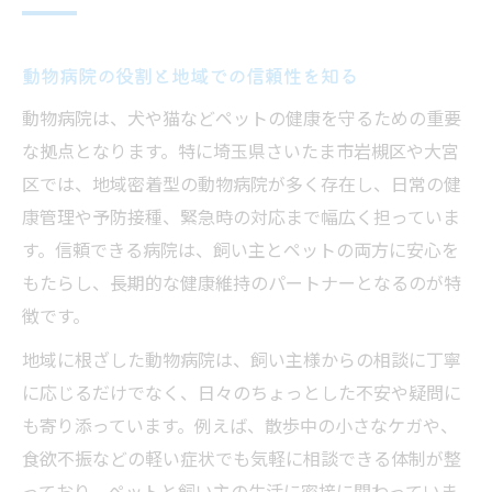
動物病院の費用説明に納得するための基準
ペット介護の費用負担を軽減する動物病院
動物病院の役割と地域での信頼性を知る
活用法
動物病院での支払い方法と相談ポイント
動物病院は、犬や猫などペットの健康を守るための重要
な拠点となります。特に埼玉県さいたま市岩槻区や大宮
動物病院の費用比較で家計管理を強化しよ
区では、地域密着型の動物病院が多く存在し、日常の健
う
康管理や予防接種、緊急時の対応まで幅広く担っていま
安心を探すなら動物病院利用の流れも知ってお
す。信頼できる病院は、飼い主とペットの両方に安心を
こう
もたらし、長期的な健康維持のパートナーとなるのが特
動物病院の受診手順とポイントを整理しよ
徴です。
う
地域に根ざした動物病院は、飼い主様からの相談に丁寧
動物病院利用時に確認すべき流れの基礎
に応じるだけでなく、日々のちょっとした不安や疑問に
ペット介護に必要な動物病院利用の具体例
も寄り添っています。例えば、散歩中の小さなケガや、
動物病院での初診から介護までの流れを解
食欲不振などの軽い症状でも気軽に相談できる体制が整
説
っており、ペットと飼い主の生活に密接に関わっていま