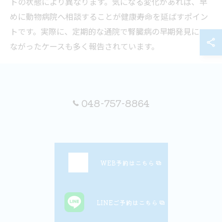
トの状態により異なります。気になる変化があれば、早
めに動物病院へ相談することが健康寿命を延ばすポイン
トです。実際に、定期的な通院で腎臓病の早期発見につ
ながったケースも多く報告されています。
高齢犬や猫の変化に気付く動物病院の視点
高齢になると、犬や猫は行動や体調に微妙な変化が現れ
048-757-8864
ることがあります。動物病院のスタッフは、こうした変
化を見逃さず、専門的な視点で観察することに重点を置
いています。たとえば、食欲の低下や体重減少、歩行の
ふらつきなど、飼い主が気付きにくい初期症状も診察時
WEB予約はこちら
にしっかり確認されます。
また、問診や日常の様子を詳しく聞き取ることで、潜在
的な疾患の兆候を見抜くことが可能です。岩槻区や大宮
LINEご予約はこちら
区の動物病院でも、飼い主とのコミュニケーションを大