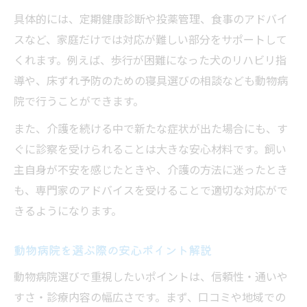
ト
具体的には、定期健康診断や投薬管理、食事のアドバイ
動物病院活用で老犬・老猫の生活を快適に
スなど、家庭だけでは対応が難しい部分をサポートして
行政手続きも含めたペット介護のポイント
くれます。例えば、歩行が困難になった犬のリハビリ指
動物病院と連携して行政手続きを円滑化
導や、床ずれ予防のための寝具選びの相談なども動物病
動物病院が案内する死亡届などの手続き方
院で行うことができます。
法
また、介護を続ける中で新たな症状が出た場合にも、す
動物病院利用で行政への申請も安心サポー
ぐに診察を受けられることは大きな安心材料です。飼い
ト
主自身が不安を感じたときや、介護の方法に迷ったとき
ペット介護中の行政手続きを動物病院で確
も、専門家のアドバイスを受けることで適切な対応がで
認
きるようになります。
動物病院の知識で手続きの不安を解消しよ
う
動物病院を選ぶ際の安心ポイント解説
動物病院選びで重視したいポイントは、信頼性・通いや
すさ・診療内容の幅広さです。まず、口コミや地域での