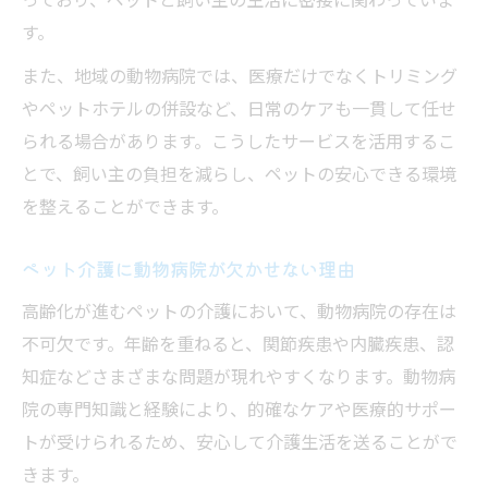
動物病院の受付から相談・診療までの流れ
す。
医療費や手続き不安を解消する岩槻・大宮区情
また、地域の動物病院では、医療だけでなくトリミング
報
やペットホテルの併設など、日常のケアも一貫して任せ
動物病院利用時の医療費不安を減らす方法
られる場合があります。こうしたサービスを活用するこ
動物病院での行政手続きサポート活用術
とで、飼い主の負担を減らし、ペットの安心できる環境
動物病院の医療費明細を正しく理解しよう
を整えることができます。
手続きに強い動物病院の選び方ポイント
ペット介護に動物病院が欠かせない理由
動物病院利用時の公的支援情報もチェック
犬や猫の高齢化に備えた動物病院活用術
高齢化が進むペットの介護において、動物病院の存在は
不可欠です。年齢を重ねると、関節疾患や内臓疾患、認
動物病院で実践する高齢ペットの健康管理
知症などさまざまな問題が現れやすくなります。動物病
高齢犬や猫の変化に気付く動物病院の視点
院の専門知識と経験により、的確なケアや医療的サポー
動物病院の定期健診で老化サインを察知
トが受けられるため、安心して介護生活を送ることがで
動物病院が教える高齢ペットの介護ポイン
きます。