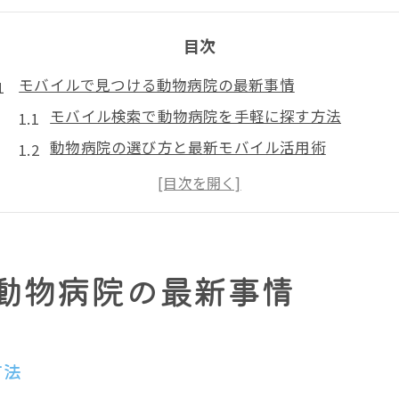
目次
モバイルで見つける動物病院の最新事情
モバイル検索で動物病院を手軽に探す方法
動物病院の選び方と最新モバイル活用術
動物病院探しに役立つ口コミ情報の見極め方
スマホで動物病院の混雑状況を事前チェック
動物病院の診療時間や対応範囲をモバイルで確認
ペットの急変時に便利な動物病院検索術
動物病院の最新事情
急な症状でも動物病院を素早く見つけるコツ
動物病院の夜間診療や往診対応をすぐ調べる方法
モバイル活用で評判の動物病院を比較するポイン
方法
動物病院の緊急連絡先をスマホで簡単保存