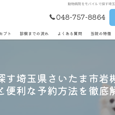
動物病院をモバイルで探す埼
048-757-8864
セプト
診察までの流れ
よくある質問
当院の特徴
犬
猫
探す埼玉県さいたま市岩
去勢
と便利な予約方法を徹底
ワクチン
健康診断