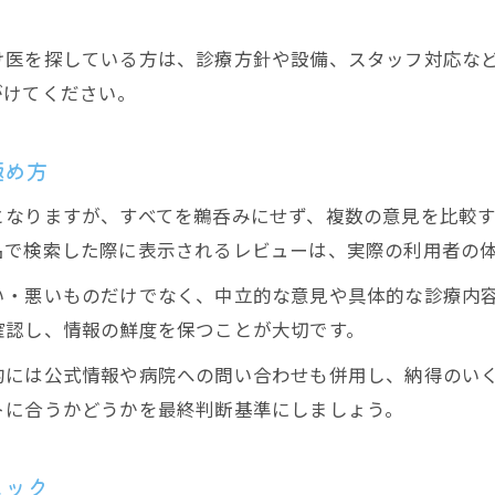
埼玉県でおすすめ動物病院を探すコツと注意点
予約もスムーズにできる動物病院活用法
け医を探している方は、診療方針や設備、スタッフ対応な
動物病院の予約をモバイルで簡単に取る方法
がけてください。
予約が取りやすい動物病院の探し方とポイント
動物病院のオンライン予約のメリットと注意点
極め方
混雑しにくい動物病院の時間帯を見極めるコツ
となりますが、すべてを鵜呑みにせず、複数の意見を比較
モバイルで予約状況を確認できる動物病院とは
名で検索した際に表示されるレビューは、実際の利用者の
岩槻区美里町周辺の動物病院情報を徹底解説
い・悪いものだけでなく、中立的な意見や具体的な診療内
WEB予約はこちら
WEB予約はこちら
動物病院の所在地やアクセスを詳しく紹介
確認し、情報の鮮度を保つことが大切です。
周辺で評判の動物病院の口コミをモバイルで確認
的には公式情報や病院への問い合わせも併用し、納得のい
美里動物病院など地域密着型の強みを解説
トに合うかどうかを最終判断基準にしましょう。
動物病院の駐車場や交通アクセスを比較する方法
周辺動物病院の診療内容や対応力をチェック
ェック