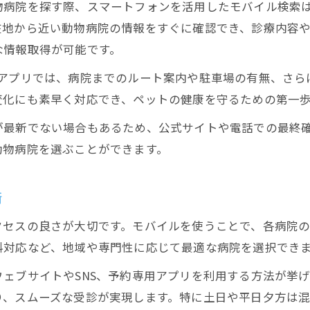
物病院を探す際、スマートフォンを活用したモバイル検索
急変時に役立つ動物病院の口コミ情報の活用法
在地から近い動物病院の情報をすぐに確認でき、診療内容
口コミと評判から探す信頼の動物病院
な情報取得が可能です。
動物病院の口コミを正しく読み解くポイント
どの地図アプリでは、病院までのルート案内や駐車場の有無、
評判の良い動物病院をモバイルで比較する方法
変化にも素早く対応でき、ペットの健康を守るための第一
清水犬猫病院などのレビュー活用術を紹介
が最新でない場合もあるため、公式サイトや電話での最終
口コミ評価をもとに動物病院を選ぶ際の注意点
動物病院を選ぶことができます。
動物病院の実際の利用者の声をモバイルで確認
埼玉県エリアで動物病院を賢く選ぶコツ
術
動物病院の対応範囲を埼玉県内で比較する方法
クセスの良さが大切です。モバイルを使うことで、各病院
口コミや評判から動物病院を選ぶ地域別ポイント
科対応など、地域や専門性に応じて最適な病院を選択でき
整形外科対応など動物病院の強みをモバイルで知
ェブサイトやSNS、予約専用アプリを利用する方法が挙
動物病院の診療内容や予約方法を賢くチェック
り、スムーズな受診が実現します。特に土日や平日夕方は