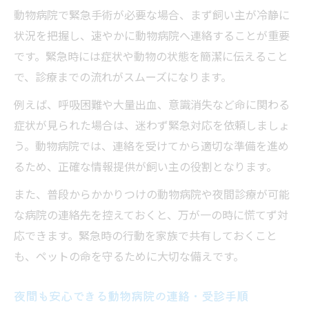
動物病院 夜間 近くの選択で重視したい点
動物病院で緊急手術が必要な場合、まず飼い主が冷静に
24時間対応の動物病院を選ぶコツと注意点
状況を把握し、速やかに動物病院へ連絡することが重要
です。緊急時には症状や動物の状態を簡潔に伝えること
口コミ評判を活かした動物病院の選び方
で、診療までの流れがスムーズになります。
動物病院での緊急手術時に知るべき料金事情
動物病院の緊急手術にかかる費用の目安
例えば、呼吸困難や大量出血、意識消失など命に関わる
症状が見られた場合は、迷わず緊急対応を依頼しましょ
夜間救急時の動物病院料金内訳を解説
う。動物病院では、連絡を受けてから適切な準備を進め
動物病院で料金トラブルを防ぐポイント
るため、正確な情報提供が飼い主の役割となります。
動物病院でのエンゼルケア料金の基本知識
また、普段からかかりつけの動物病院や夜間診療が可能
緊急手術費用の事前確認と支払い方法
な病院の連絡先を控えておくと、万が一の時に慌てず対
ペットが急変した時の適切な動物病院受診法
応できます。緊急時の行動を家族で共有しておくこと
動物病院での緊急受診判断ポイントを解説
も、ペットの命を守るために大切な備えです。
犬が夜中に急変した際の行動シミュレーシ
ョン
夜間も安心できる動物病院の連絡・受診手順