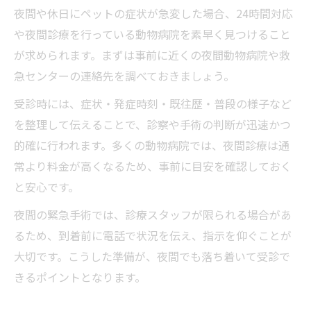
動物病院で伝えるべき症状・時系列のまと
夜間や休日にペットの症状が急変した場合、24時間対応
め方
や夜間診療を行っている動物病院を素早く見つけること
動物病院受診前に準備したい持ち物リスト
が求められます。まずは事前に近くの夜間動物病院や救
動物病院の受診時に役立つメモや記録術
急センターの連絡先を調べておきましょう。
夜間救急で動物病院を受診する際の注意点
受診時には、症状・発症時刻・既往歴・普段の様子など
夜間動物病院を受診する前に確認すること
を整理して伝えることで、診察や手術の判断が迅速かつ
動物病院の夜間受付でのポイントと注意事
的確に行われます。多くの動物病院では、夜間診療は通
項
常より料金が高くなるため、事前に目安を確認しておく
動物病院 夜間 近くの連絡手段を事前に確保
と安心です。
夜間救急の動物病院で待ち時間を減らす工
夜間の緊急手術では、診療スタッフが限られる場合があ
夫
るため、到着前に電話で状況を伝え、指示を仰ぐことが
夜間動物病院の受診前後の心構えとケア方
大切です。こうした準備が、夜間でも落ち着いて受診で
法
きるポイントとなります。
動物病院の緊急手術に対応するための心得