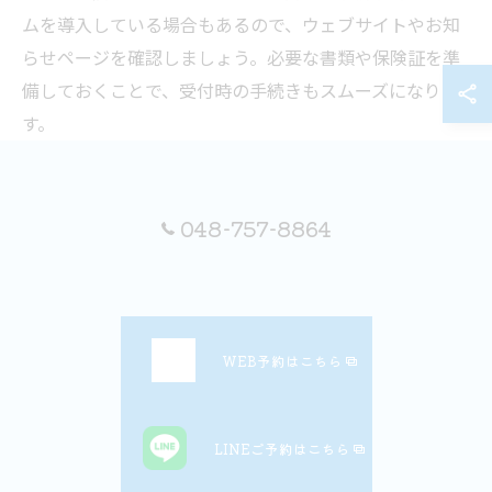
ムを導入している場合もあるので、ウェブサイトやお知
らせページを確認しましょう。必要な書類や保険証を準
備しておくことで、受付時の手続きもスムーズになりま
す。
ペットの状態によっては、車内で待機するよう指示され
ることもあります。ペットが落ち着けるよう、普段使っ
048-757-8864
ているタオルやおもちゃを持参し、ストレスを軽減する
工夫も大切です。
夜間動物病院の受診前後の心構えとケア方法
WEB予約はこちら
夜間動物病院を受診する前は、まず飼い主自身が落ち着
いて行動することが大切です。急なトラブルに動揺する
気持ちは自然ですが、ペットは飼い主の不安を敏感に感
LINEご予約はこちら
じ取ります。冷静に必要な準備を進めましょう。