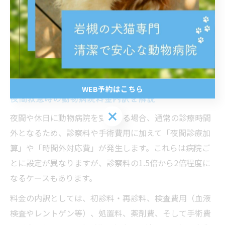
費用の目安を知っておくことで、いざという時に動揺せ
ず、迅速な判断ができるようになります。可能であれ
ば、普段からかかりつけの動物病院に緊急手術の費用や
支払い方法について相談しておくことをおすすめしま
す。
WEB予約はこちら
夜間救急時の動物病院料金内訳を解説
WEB予約はこちら
夜間や休日に動物病院を受診する場合、通常の診療時間
外となるため、診察料や手術費用に加えて「夜間診療加
算」や「時間外対応費」が発生します。これらは病院ご
とに設定が異なりますが、診察料の1.5倍から2倍程度に
なるケースもあります。
料金の内訳としては、初診料・再診料、検査費用（血液
検査やレントゲン等）、処置料、薬剤費、そして手術費