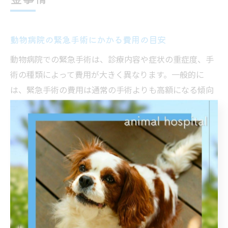
動物病院の緊急手術にかかる費用の目安
動物病院での緊急手術は、診療内容や症状の重症度、手
術の種類によって費用が大きく異なります。一般的に
は、緊急手術の費用は通常の手術よりも高額になる傾向
があり、診察料や検査代、麻酔代、入院費なども加算さ
れるため、全体で数万円から十数万円程度を想定してお
く必要があります。
例えば、犬や猫の異物誤飲や交通事故による内臓損傷な
ど、命に関わる緊急手術の場合は、手術代に加え、夜間
や休日の診療加算が発生することが多いです。病院によ
っては緊急対応のための追加料金が設定されている場合
もあるため、事前に目安を確認しておくと安心です。