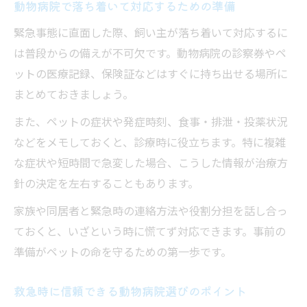
動物病院で落ち着いて対応するための準備
動物病院で緊急手術時に飼い主ができるこ
と
緊急事態に直面した際、飼い主が落ち着いて対応するに
は普段からの備えが不可欠です。動物病院の診察券やペ
動物病院の救急現場で求められる冷静さと
ットの医療記録、保険証などはすぐに持ち出せる場所に
は
まとめておきましょう。
動物病院で症状や経過を整理して伝える重
要性
また、ペットの症状や発症時刻、食事・排泄・投薬状況
などをメモしておくと、診療時に役立ちます。特に複雑
動物病院のスタッフと連携するための準備
な症状や短時間で急変した場合、こうした情報が治療方
緊急手術に備えて動物病院を見直すポイン
針の決定を左右することもあります。
ト
家族や同居者と緊急時の連絡方法や役割分担を話し合っ
ておくと、いざという時に慌てず対応できます。事前の
準備がペットの命を守るための第一歩です。
救急時に信頼できる動物病院選びのポイント