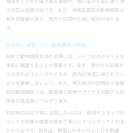
環境をしっかり聞き取る姿勢や、飼い主の不安に寄り添
動物病院の良い評判と悪い評判の見分け方
う対応は信頼の証です。また、地域密着型の動物病院は
長年の実績があり、地元での評判も高い傾向がありま
口コミを活用して動物病院を賢く選ぶ方法
す。
動物病院の信頼性は口コミでどう分かるか
口コミサイトとSNSで動物病院を比較検討
初診時に確認したい動物病院の特徴
埼玉で動物病院を選ぶ際の注目ポイント
初めて動物病院を訪れる際には、いくつかのポイントを
動物病院の診療時間やアクセスの確認法
事前に確認することが重要です。まず、受付から診察ま
動物病院の費用やサービス体制を見極める
での流れがスムーズかどうか、院内が清潔に保たれてい
ペット保険の対応がある動物病院の選び方
るかを観察しましょう。また、埼玉県内の岩槻区や長瀞
動物病院の設備やスタッフ体制も重要視
町の動物病院では、駐車場の有無やアクセスの良さも利
埼玉地域で動物病院を探す際の注意点
用者の満足度につながります。
日常生活に寄り添う診療体制を知るメリット
初診時の対応で特に注目したいのは、医師やスタッフが
動物病院の日常診療体制で得られる安心
ペットの性格や健康状態を丁寧にヒアリングしてくれる
ペットに寄り添う動物病院のサポート内容
かどうかです。例えば、緊張しやすいペットにも配慮