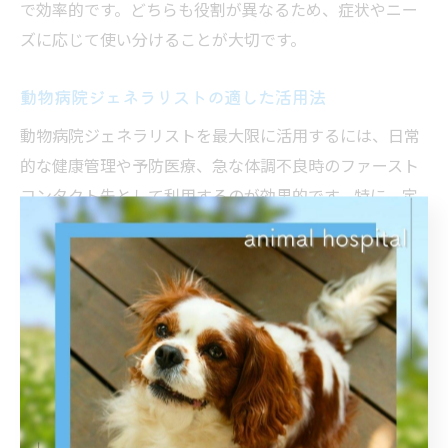
で効率的です。どちらも役割が異なるため、症状やニー
ズに応じて使い分けることが大切です。
動物病院ジェネラリストの適した活用法
動物病院ジェネラリストを最大限に活用するには、日常
的な健康管理や予防医療、急な体調不良時のファースト
コンタクト先として利用するのが効果的です。特に、定
期健診やワクチン接種、食事・生活指導など、ペットの
健康を維持するための相談窓口として活躍します。
また、岩槻区や長瀞町など地域密着型の動物病院では、
飼い主やペットの生活スタイルに合ったアドバイスが受
けられる点も魅力です。例えば、季節ごとの健康リスク
や、地域特有の感染症対策など、きめ細かなサポートが
期待できます。
実際に利用した飼い主からは「小さな変化にも丁寧に対