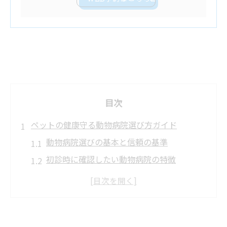
目次
ペットの健康守る動物病院選び方ガイド
動物病院選びの基本と信頼の基準
初診時に確認したい動物病院の特徴
動物病院の診療内容から考える選択法
動物病院で重視すべき対応と設備とは
動物病院を比較する際のチェックリスト