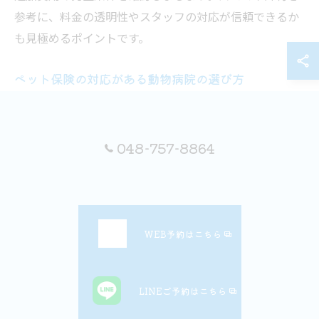
参考に、料金の透明性やスタッフの対応が信頼できるか
も見極めるポイントです。
ペット保険の対応がある動物病院の選び方
ペット保険への対応は、動物病院を選ぶ際の安心材料の
一つです。さいたま市や岩槻、長瀞町エリアでも多くの
048-757-8864
動物病院が各種ペット保険に対応していますが、保険の
種類や適用範囲は病院によって異なります。事前に自身
が加入している保険が利用できるか確認しましょう。
保険対応の有無は、受付や公式サイトに記載されている
WEB予約はこちら
ことが多いですが、不明な場合は電話で直接問い合わせ
るのが確実です。保険証の提示方法や、窓口精算・後日
請求のどちらに対応しているかも重要な確認ポイントと
LINEご予約はこちら
なります。