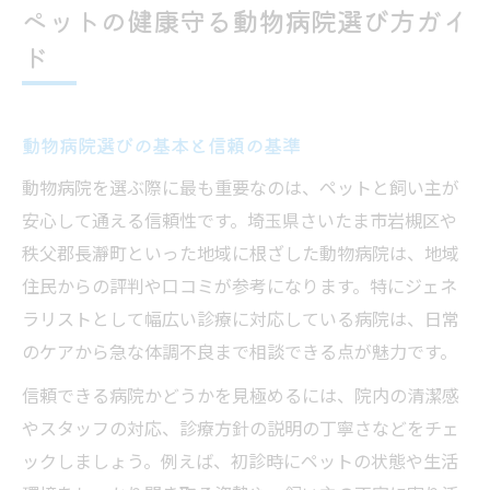
幅広い診療対応ジェネラリストの魅力解説
ペットの健康守る動物病院選び方ガイ
動物病院ジェネラリストの強みと役割
ド
幅広い診療を可能にする動物病院の体制
動物病院ジェネラリストで受けられる医療
動物病院選びの基本と信頼の基準
専門診療と動物病院ジェネラリストの違い
動物病院を選ぶ際に最も重要なのは、ペットと飼い主が
動物病院ジェネラリストの適した活用法
安心して通える信頼性です。埼玉県さいたま市岩槻区や
安心感重視なら地域密着型動物病院が最適
秩父郡長瀞町といった地域に根ざした動物病院は、地域
動物病院地域密着型のメリットを解説
住民からの評判や口コミが参考になります。特にジェネ
地域密着の動物病院ならではの安心対応
ラリストとして幅広い診療に対応している病院は、日常
動物病院で期待できる地域サポート体制
のケアから急な体調不良まで相談できる点が魅力です。
動物病院と近隣ペットコミュニティの関係
信頼できる病院かどうかを見極めるには、院内の清潔感
地域密着動物病院の信頼度を確かめる方法
やスタッフの対応、診療方針の説明の丁寧さなどをチェ
口コミから見極める信頼できる動物病院とは
ックしましょう。例えば、初診時にペットの状態や生活
動物病院の口コミチェックで重視すべき点