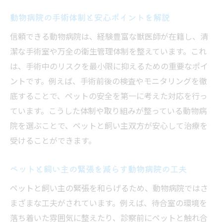
口コミを参考に動物病院の手術内容を比較
動物病院の手術体制と安心ポイントを解説
動物病院での手術費用の決まり方と注意点
信頼できる動物病院は、経験豊富な獣医師が在籍し、清
ペットの負担を減らす動物病院の対応事例
潔な手術室や万全の衛生管理体制を整えています。これ
手術の流れと動物病院でのサポート体制
は、手術中のリスクを最小限に抑えるための重要なポイ
口コミから見る安心できる動物病院の特徴
ントです。例えば、手術前後の検査やモニタリングを徹
口コミで評価が高い動物病院の共通点とは
底することで、ペットの安全を第一に考えた対応を行っ
飼い主目線で選ぶ動物病院の安心ポイント
ています。こうした体制や取り組みが整っている動物病
院を選ぶことで、ペットと飼い主双方が安心して治療を
ペットがリラックスできる動物病院の特徴
受けることができます。
実際の体験談に学ぶ動物病院選びのコツ
信頼できる動物病院の口コミの見極め方
ペットと飼い主の緊張を減らす動物病院の工夫
動物病院の雰囲気や対応が口コミで分かる
ペットと飼い主の緊張を和らげるため、動物病院ではさ
動物病院を選ぶ際に重視すべき設備やケア体制
まざまな工夫がされています。例えば、待合室の環境を
動物病院の設備充実度がもたらす安心感
落ち着いた雰囲気に整えたり、診察前にペットと触れ合