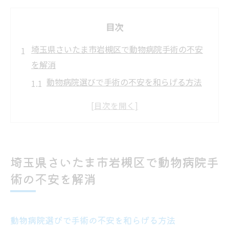
目次
埼玉県さいたま市岩槻区で動物病院手術の不安
を解消
動物病院選びで手術の不安を和らげる方法
ペット手術前に動物病院へ相談するメリッ
ト
口コミを活用した信頼できる動物病院の探
し方
埼玉県さいたま市岩槻区で動物病院手
動物病院の手術体制と安心ポイントを解説
術の不安を解消
ペットと飼い主の緊張を減らす動物病院の
工夫
夜間も安心できる動物病院の特徴とは
動物病院選びで手術の不安を和らげる方法