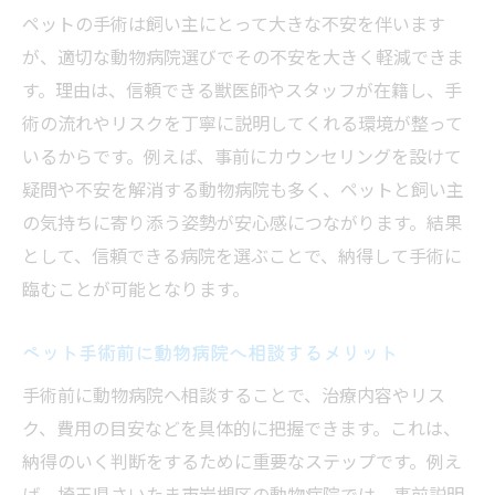
信頼できる動物病院の選び方を徹底解説
ペットの手術は飼い主にとって大きな不安を伴います
動物病院選びで押さえたいチェックポイン
が、適切な動物病院選びでその不安を大きく軽減できま
ト
す。理由は、信頼できる獣医師やスタッフが在籍し、手
口コミや評判を動物病院選びに活かすコツ
術の流れやリスクを丁寧に説明してくれる環境が整って
ペットにやさしい動物病院の見極め方
いるからです。例えば、事前にカウンセリングを設けて
疑問や不安を解消する動物病院も多く、ペットと飼い主
設備や医師の対応から動物病院を選ぶ視点
の気持ちに寄り添う姿勢が安心感につながります。結果
夜間や緊急時に頼れる動物病院を探すには
として、信頼できる病院を選ぶことで、納得して手術に
動物病院選びで後悔しないための注意点
臨むことが可能となります。
ペットの手術費用を比較し納得の動物病院探し
動物病院での手術費用の相場と内訳を解説
ペット手術前に動物病院へ相談するメリット
ペットの手術費用を比較する際のポイント
手術前に動物病院へ相談することで、治療内容やリス
口コミから見る動物病院の料金評価の傾向
ク、費用の目安などを具体的に把握できます。これは、
費用面でも安心な動物病院の選び方とは
納得のいく判断をするために重要なステップです。例え
手術費用で失敗しない動物病院選びのコツ
ば、埼玉県さいたま市岩槻区の動物病院では、事前説明