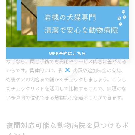
ます。納得できるまで質問し、不明点を解消しましょ
う。
予算に合った動物病院を見つけるチェック法
予算に合う動物病院を見つけるためには、複数の病院で
見積もりを取り、内容を比較検討することが重要です。
WEB予約はこちら
なぜなら、同じ手術でも費用やサービス内容に差がある
WEB予約はこちら
からです。具体的には、費用の内訳や追加料金の有無、
術後ケアの内容まで細かくチェックしましょう。こうし
たチェックリストを活用して比較することで、無理のな
い予算内で信頼できる動物病院を選ぶことができます。
夜間対応可能な動物病院を見つけるポ
イント