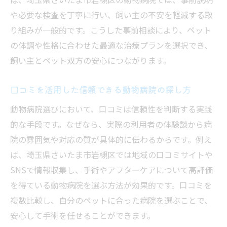
や必要な検査を丁寧に行い、飼い主の不安を軽減する取
予算に合った動物病院を見つけるチェック
り組みが一般的です。こうした事前相談により、ペット
法
の体調や性格に合わせた最適な治療プランを選択でき、
夜間対応可能な動物病院を見つけるポイント
飼い主とペット双方の安心につながります。
夜間対応の動物病院を選ぶ際の重要基準
夜間救急に強い動物病院の探し方と特徴
口コミを活用した信頼できる動物病院の探し方
口コミで分かる夜間対応動物病院の実態
動物病院選びにおいて、口コミは信頼性を判断する実践
夜間でも安心な動物病院のサポート体制
的な手段です。なぜなら、実際の利用者の体験談から病
急な手術に対応できる動物病院の選び方
院の雰囲気や対応の質が具体的に伝わるからです。例え
夜間診療の有無を動物病院選びで確認する
ば、埼玉県さいたま市岩槻区では地域の口コミサイトや
動物病院で受ける手術内容と費用の目安とは
SNSで情報収集し、手術やアフターケアについて高評価
を得ている動物病院を選ぶ方法が効果的です。口コミを
動物病院で扱う主な手術内容を分かりやす
複数比較し、自分のペットに合った病院を選ぶことで、
く解説
安心して手術を任せることができます。
手術内容ごとに異なる動物病院の費用目安