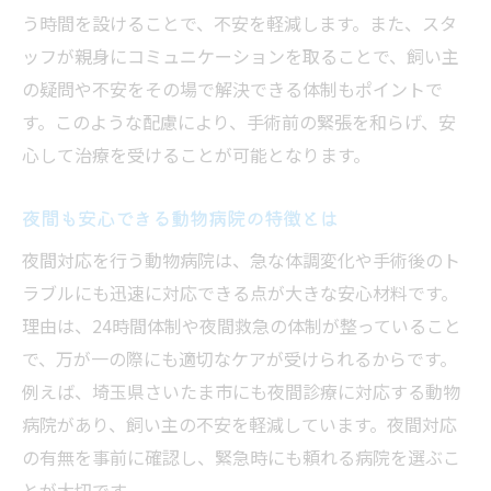
ペットケア体制が整った動物病院の見分け
う時間を設けることで、不安を軽減します。また、スタ
方
ッフが親身にコミュニケーションを取ることで、飼い主
動物病院の入院設備や清潔さに注目する理
の疑問や不安をその場で解決できる体制もポイントで
由
す。このような配慮により、手術前の緊張を和らげ、安
専門スタッフがいる動物病院のメリット
心して治療を受けることが可能となります。
最新機器を導入している動物病院の特徴
夜間も安心できる動物病院の特徴とは
アフターケアが充実した動物病院の選び方
夜間対応を行う動物病院は、急な体調変化や手術後のト
家族のようなペットに寄り添う動物病院活用術
ラブルにも迅速に対応できる点が大きな安心材料です。
動物病院を活用してペットと長く健康に暮
理由は、24時間体制や夜間救急の体制が整っていること
らす
で、万が一の際にも適切なケアが受けられるからです。
定期通院で分かる動物病院の安心サポート
例えば、埼玉県さいたま市にも夜間診療に対応する動物
ペットとの信頼関係を深める動物病院の工
病院があり、飼い主の不安を軽減しています。夜間対応
夫
の有無を事前に確認し、緊急時にも頼れる病院を選ぶこ
動物病院でのアフターケアの重要性を知る
とが大切です。