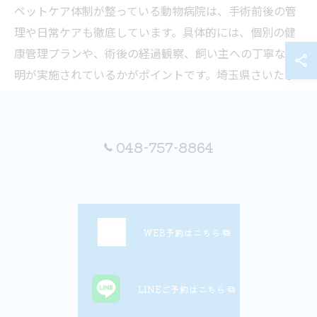
ペットケア体制が整っている動物病院は、手術前後の管
理や日常ケアも徹底しています。具体的には、個別の健
康管理プランや、術後の経過観察、飼い主への丁寧な説
明が実施されているかがポイントです。埼玉県さいたま
市岩槻区では、獣医師と看護師が連携し、ペットの性格
や状態に合わせたケアを行う病院が増えています。この
ような体制があることで、安心して治療を任せられる環
048-757-8864
境が整います。
動物病院の入院設備や清潔さに注目する理由
入院設備の整備や院内の清潔さは、ペットの回復や感染
WEB予約はこちら
症予防に不可欠です。衛生管理が徹底されている動物病
院では、手術後も安心して入院生活を送ることができま
LINEご予約はこちら
す。例えば、個室や隔離室の設置、定期的な消毒作業な
どが行われているかをチェックしましょう。埼玉県さい