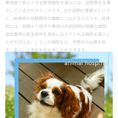
費用面で安心できる動物病院を選ぶには、説明責任を果
たしているかがポイントです。なぜ説明が重要かという
と、納得感や信頼関係の構築につながるからです。具体
的には、見積もり提示や費用の内訳説明が明確な病院、
追加費用の発生条件を事前に伝えてくれる病院を選ぶこ
とが大切です。こうした病院なら、予想外の出費を防
ぎ、安心して手術を任せることができます。
手術費用で失敗しない動物病院選びのコツ
手術費用で失敗しないためには、事前の情報収集が不可
欠です。なぜなら、費用や手術内容に不明点が残ると、
トラブルや不安の原因になるからです。具体的な方法と
しては、カウンセリング時に全費用の見積もりを確認
し、追加料金の有無や支払い方法も質問しましょう。ま
た、過去の症例や実績を尋ねることで、安心感も得られ