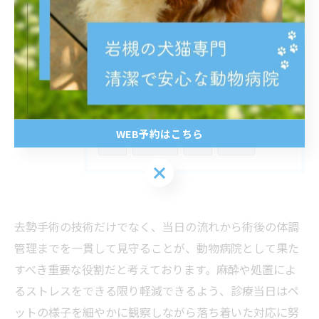
タグ
Tags
岩槻
動物病院
予防接種
食事
フィラリア
ノミ
ダニ
大型犬
WEB予約はこちら
下痢
食欲不振
誤飲
保護猫
WEB予約はこちら
去勢手術の技術だけでなく、当日の流れから術後の体調
管理までを一貫して見守ることが、動物病院として果た
すべき重要な役割だと考えております。麻酔や処置によ
るストレスをできる限り軽減できるよう、診療当日はペ
ットの様子を細やかに観察しながら落ち着いた対応に努